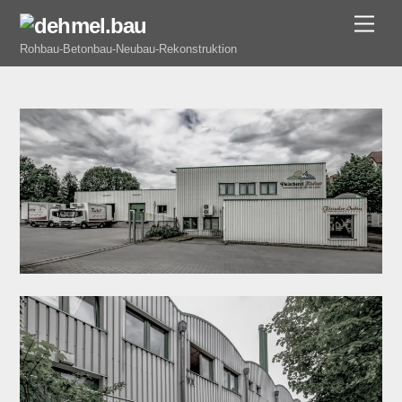
Skip
Men
to
Rohbau-Betonbau-Neubau-Rekonstruktion
content